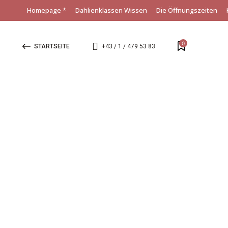
Homepage *
Dahlienklassen Wissen
Die Öffnungszeiten
0
STARTSEITE
+43 / 1 / 479 53 83