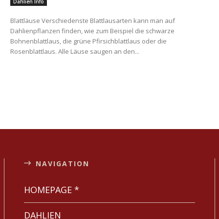
Dahlien Info
Blattläuse Verschiedenste Blattlausarten kann man auf
Dahlienpflanzen finden, wie zum Beispiel die schwarze
Bohnenblattlaus, die grüne Pfirsichblattlaus oder die
Rosenblattlaus. Alle Läuse saugen an den...
NAVIGATION
HOMEPAGE *
DAHLIEN