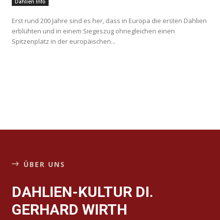
Dahlien Info
Erst rund 200 Jahre sind es her, dass in Europa die ersten Dahlien
erblühten und in einem Siegeszug ohnegleichen einen
Spitzenplatz in der europäischen...
ÜBER UNS
DAHLIEN-KULTUR DI.
GERHARD WIRTH